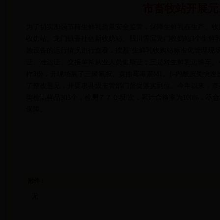
市畜牧站开展元
为了切实加强节前生鲜乳质量安全监管，保障生鲜乳在生产、收购
收奶站、龙门镇香社创新收奶站、四川雪宝龙门收奶站3个生鲜
施设备的运行情况进行查看，按照“生鲜乳收购站标准化管理现
证、准运证、交接单和从业人员健康证；三是对生鲜乳运输车、
样3份，开现场展了三聚氰胺、黄曲霉毒素M1、β-内酰胺类快
了整改意见，并要求县级主管部门督促落实到位。今年以来，市
类检测样品303个，检测７７０项/次，累计合格率为100%，
保障。
附件：
无