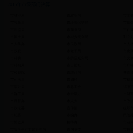
2015年市级部门决算
市林业局
市农业局
市水
市气象局
市环境保护局
市供
市质监局
市商务局
市住
市国土局
市城乡规划局
5.1
市人防办
市民政局
市人
市残联
市老干局
市食
市科协
市防震减灾局
市文
市科知局
市日报社
市广
市检察院
市统计局
共青
市司法局
市妇联
市机
市审计局
市总工会
绵阳
市群工局
市金融办
市财
市目督办
市人大
市政
市政法委
宣传部
组织
市纪委
市编办
民管
市博览局
接待办
市驻
市安全生产监督管理局
市国资委
市投