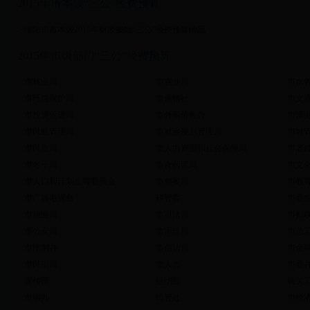
2015年市本级“三公”经费预算
绵阳市市本级2015年财政拨款“三公”经费预算情况
2015年市级部门“三公”经费预算
市林业局
市农业局
市水
市环境保护局
市供销社
市交
市投资促进局
市外事侨务办
市博
市民航管理局
市城乡规划管理局
市城
市民政局
市人力资源和社会保障局
市老
市老干局
市食药监局
市文
市人口和计划生育委员会
市档案局
市教
市广播电视台
科管委
市委
市旅游局
市司法局
市妇
市公安局
市审计局
市总
市法制办
市信访局
市金
市民宗局
市人大
市委
宣传部
组织部
机关
市编办
民管处
市经